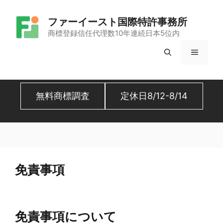
コ
ファーイースト国際特許事務所
ン
商標登録信任代理数10年連続日本5位内
テ
メ
ン
ツ
ニ
へ
無料商標調査
定休日8/12-8/14
ュ
ス
キ
ー
ッ
プ
免責事項
免責事項について