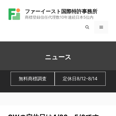
コ
ファーイースト国際特許事務所
ン
商標登録信任代理数10年連続日本5位内
テ
メ
ン
ツ
ニ
へ
ュ
ス
ニュース
キ
ー
ッ
無料商標調査
定休日8/12-8/14
プ