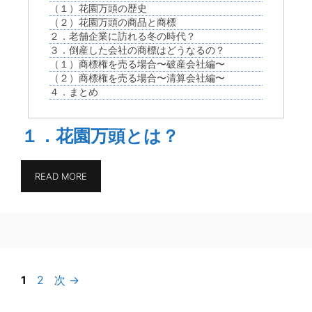
（１）花園万頭の歴史
（２）花園万頭の商品と商標
２．老舗企業に訪れる冬の時代？
３．倒産した会社の商標はどうなるの？
（１）商標権を売る場合〜破産会社編〜
（２）商標権を売る場合〜清算会社編〜
４．まとめ
１．花園万頭とは？
READ MORE
ペ
ペ
1
2
次
→
ー
ー