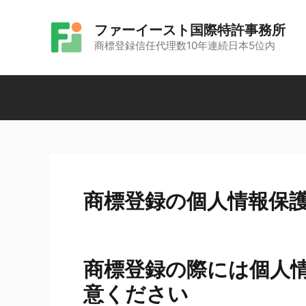
コ
ファーイースト国際特許事務所
ン
商標登録信任代理数10年連続日本5位内
テ
ン
ツ
へ
ス
キ
ッ
商標登録の個人情報保
プ
商標登録の際には個人
意ください