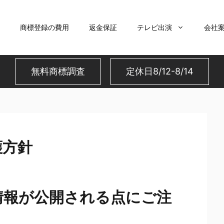
商標登録の費用
返金保証
テレビ出演
会社
無料商標調査
定休日8/12-8/14
護方針
情報が公開される点にご注