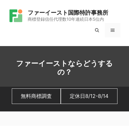
コ
ファーイースト国際特許事務所
ン
商標登録信任代理数10年連続日本5位内
テ
メ
ン
ツ
ニ
へ
ュ
ス
ファーイーストならどうする
キ
の？
ー
ッ
プ
無料商標調査
定休日8/12-8/14