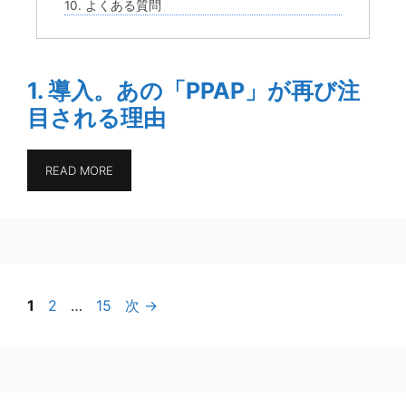
10. よくある質問
1. 導入。あの「PPAP」が再び注
目される理由
READ MORE
ペ
ペ
ペ
1
2
…
15
次
→
ー
ー
ー
ジ
ジ
ジ