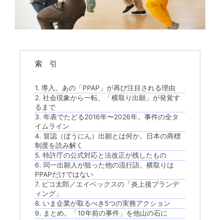
索 引
1. 導入。あの「PPAP」が再び注目される理由
2. 社会現象から一転、「横取り出願」が発覚す
るまで
3. 年表でたどる2016年〜2026年。事件の全タ
イムライン
4. 冒認（ぼうにん）出願とは何か。日本の商標
制度を読み解く
5. 特許庁の公式対応と法改正が残したもの
6. 同一出願人が狙った他の流行語。横取りは
PPAPだけではない
7. ピコ太郎／エイベックスの「炎上後ブランデ
ィング」
8. いま企業が取るべき5つの実務アクション
9. まとめ。「10年前の事件」を他山の石に