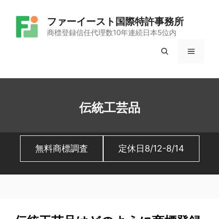
コ
ファーイースト国際特許事務所
ン
商標登録信任代理数10年連続日本5位内
テ
メ
ン
ツ
ニ
へ
ュ
ス
伝統工芸品
キ
ー
ッ
無料商標調査
定休日8/12-8/14
プ