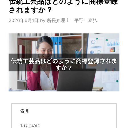
伝統工芸品はどのように商標登録
されますか？
2026年6月1日
by
所長弁理士 平野 泰弘
索 引
1. はじめに