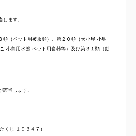
当します。
８類（ペット用被服類）、第２０類（犬小屋 小鳥
ご 小鳥用水盤 ペット用食器等）及び第３１類（動
が該当します。
（印刷したくじ １９Ｂ４７）