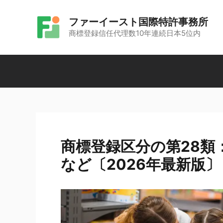
コ
ファーイースト国際特許事務所
ン
商標登録信任代理数10年連続日本5位内
テ
ン
ツ
へ
ス
キ
ッ
商標登録区分の第28類
プ
など〔2026年最新版〕