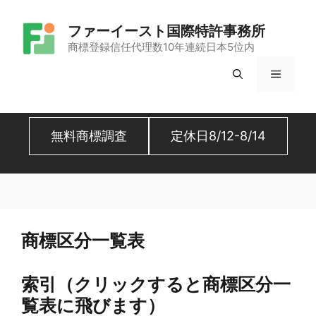
コ
ファーイースト国際特許事務所
ン
商標登録信任代理数10年連続日本5位内
テ
メ
ン
ツ
ニ
へ
無料商標調査
定休日8/12-8/14
ュ
ス
キ
ー
ッ
プ
商標区分一覧表
索引（クリックすると商標区分一
覧表に飛びます）