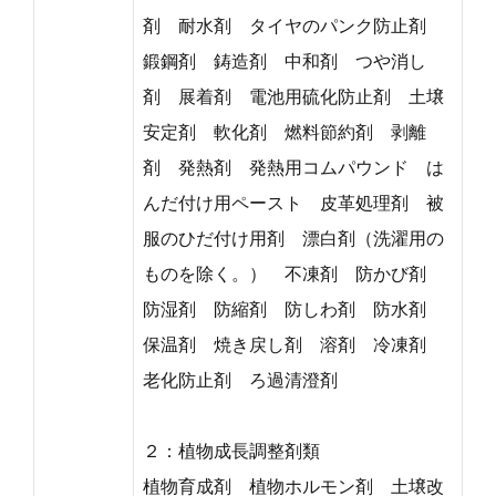
剤 耐水剤 タイヤのパンク防止剤
鍛鋼剤 鋳造剤 中和剤 つや消し
剤 展着剤 電池用硫化防止剤 土壌
安定剤 軟化剤 燃料節約剤 剥離
剤 発熱剤 発熱用コムパウンド は
んだ付け用ペースト 皮革処理剤 被
服のひだ付け用剤 漂白剤（洗濯用の
ものを除く。） 不凍剤 防かび剤
防湿剤 防縮剤 防しわ剤 防水剤
保温剤 焼き戻し剤 溶剤 冷凍剤
老化防止剤 ろ過清澄剤
２：植物成長調整剤類
植物育成剤 植物ホルモン剤 土壌改