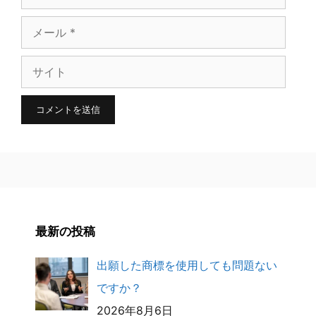
前
メ
ー
サ
ル
イ
ト
最新の投稿
出願した商標を使用しても問題ない
ですか？
2026年8月6日