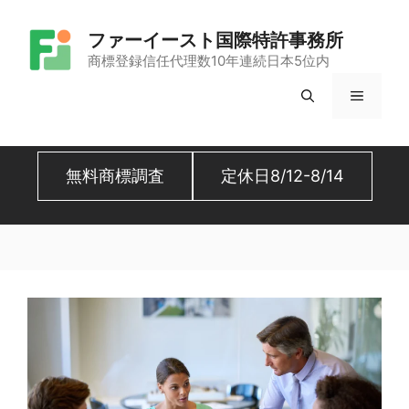
コ
ファーイースト国際特許事務所
ン
商標登録信任代理数10年連続日本5位内
テ
メ
ン
ツ
ニ
へ
無料商標調査
定休日8/12-8/14
ュ
ス
キ
ー
ッ
プ