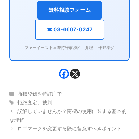
無料相談フォーム
☎ 03-6667-0247
ファーイースト国際特許事務所｜弁理士 平野泰弘
カ
商標登録を特許庁で
テ
タ
拒絶査定
、
裁判
ゴ
グ
誤解していませんか？商標の使用に関する基本的
リ
な理解
ー
ロゴマークを変更する際に留意すべきポイント