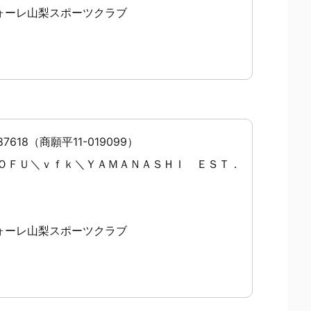
ォーレ山梨スポーツクラブ
7618（商願平11-019099）
ＯＦＵ＼ｖｆｋ＼ＹＡＭＡＮＡＳＨＩ ＥＳＴ．
ォーレ山梨スポーツクラブ