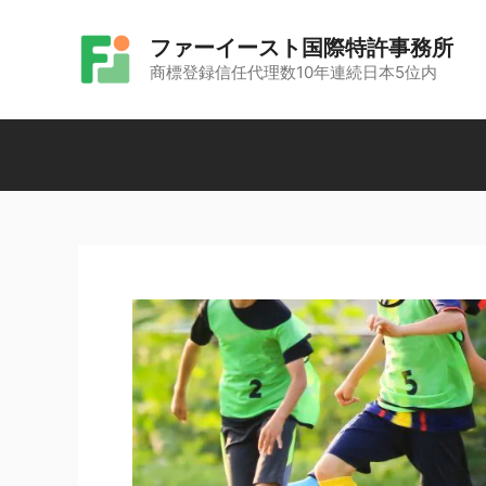
コ
ファーイースト国際特許事務所
ン
商標登録信任代理数10年連続日本5位内
テ
ン
ツ
へ
ス
キ
ッ
プ