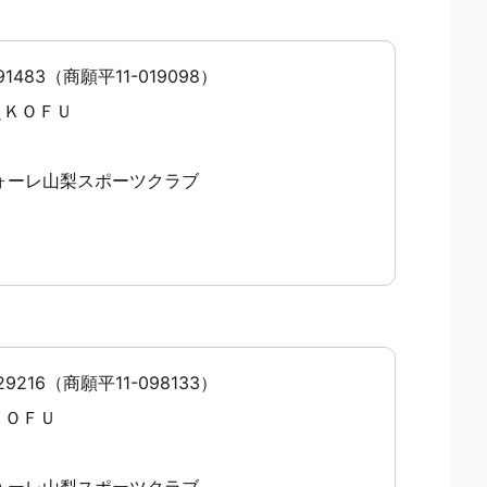
1483（商願平11-019098）
＼ＫＯＦＵ
ォーレ山梨スポーツクラブ
9216（商願平11-098133）
ＫＯＦＵ
ォーレ山梨スポーツクラブ