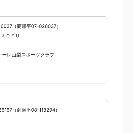
16037（商願平07-026037）
＼ＫＯＦＵ
ォーレ山梨スポーツクラブ
6167（商願平08-118294）