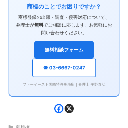
商標のことでお困りですか？
商標登録の出願・調査・侵害対応について、
弁理士が
無料
でご相談に応じます。お気軽にお
問い合わせください。
無料相談フォーム
☎ 03-6667-0247
ファーイースト国際特許事務所｜弁理士 平野泰弘
カ
商標権