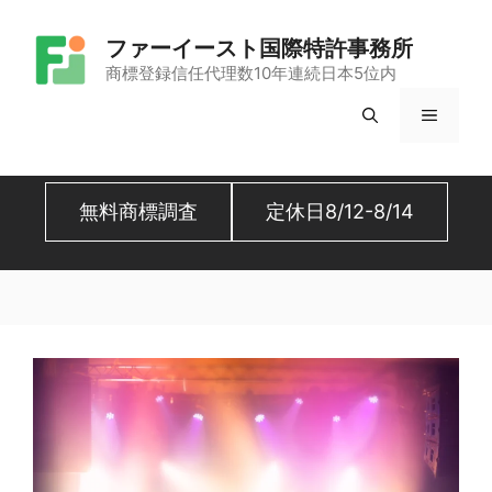
コ
ファーイースト国際特許事務所
ン
商標登録信任代理数10年連続日本5位内
テ
メ
ン
ツ
ニ
へ
無料商標調査
定休日8/12-8/14
ュ
ス
キ
ー
ッ
プ