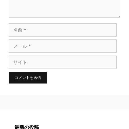
名
前
メ
ー
サ
ル
イ
ト
最新の投稿