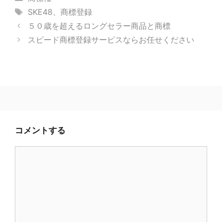
テ
タ
SKE48
、
商標登録
ゴ
グ
５０歳を超えるロングセラー商品と商標
リ
スピード商標登録サービスならお任せください
ー
コメントする
コ
メ
ン
ト