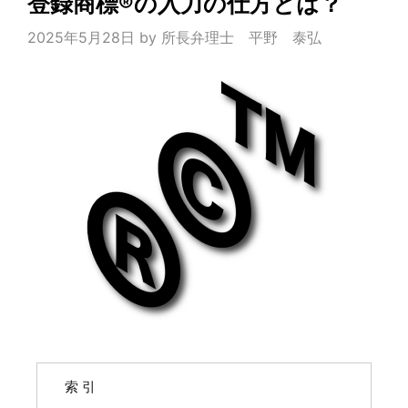
登録商標®の入力の仕方とは？
2025年5月28日
by
所長弁理士 平野 泰弘
索 引