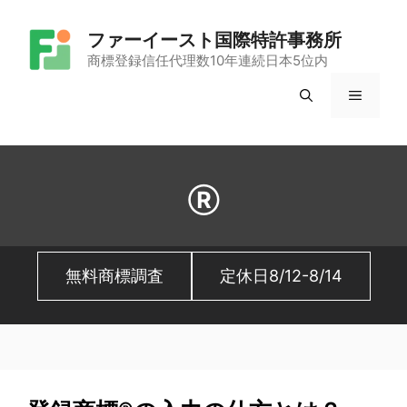
コ
ファーイースト国際特許事務所
ン
商標登録信任代理数10年連続日本5位内
テ
メ
ン
ツ
ニ
へ
ュ
ス
Ⓡ
キ
ー
ッ
無料商標調査
定休日8/12-8/14
プ