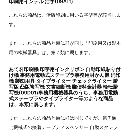
印刷用インテル 活字(09A11)
これらの商品は、活版印刷に用いる字型等が該当しま
す。
また、これらの商品と類似群が同じ「印刷用又は製本
用の機械器具」は、第７類に属します。
あて名印刷機 印字用インクリボン 自動印紙貼り付
け機 事務用電動式ステープラ事務用封かん機 消印
機 製図用具 タイプライター チェックライター 謄
写版 凸版複写機 文書細断機 郵便料金計器 輪転謄
写機(09D01)事務用機械器具のうち、事務用電動
式ステープラやタイプライター等のような商品
は、本類に属します。
また、これらの商品と類似群は同じですが、第７類
（機械式の接着テープディスペンサー 自動スタンプ