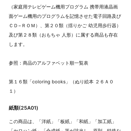
（家庭用テレビゲーム機用プログラム 携帯用液晶画
面ゲーム機用のプログラムを記憶させた電子回路及び
ＣＤ−ＲＯＭ）、第２０類（揺りかご 幼児用歩行器）
及び第２８類（おもちゃ 人形）に属する商品も存在
します。
参照：商品のアルファベット順一覧表
第１６類「coloring books」（ぬり絵本 ２６Ａ０
１）
紙類(25A01)
この商品は、「洋紙」「板紙」「和紙」「加工紙」
「セロハン紙」「合成紙」等が該当し、原則、特殊な