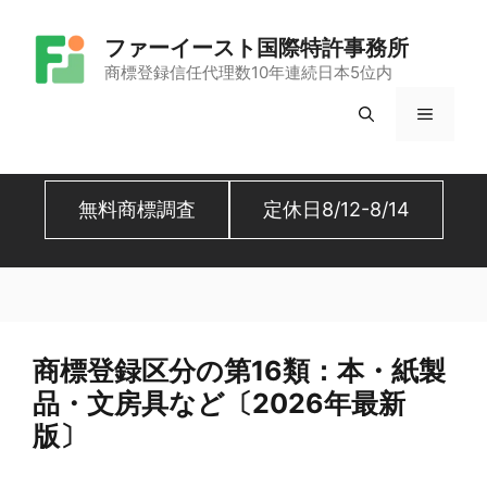
コ
ファーイースト国際特許事務所
ン
商標登録信任代理数10年連続日本5位内
テ
メ
ン
ツ
ニ
へ
無料商標調査
定休日8/12-8/14
ュ
ス
キ
ー
ッ
プ
商標登録区分の第16類：本・紙製
品・文房具など〔2026年最新
版〕