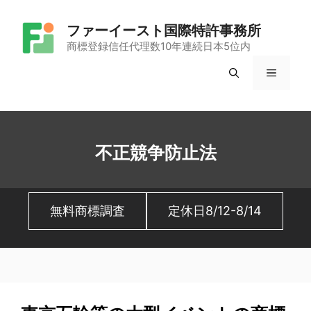
コ
ファーイースト国際特許事務所
ン
商標登録信任代理数10年連続日本5位内
テ
メ
ン
ツ
ニ
へ
ュ
ス
不正競争防止法
キ
ー
ッ
無料商標調査
定休日8/12-8/14
プ