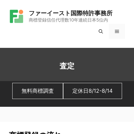
コ
ファーイースト国際特許事務所
ン
商標登録信任代理数10年連続日本5位内
テ
メ
ン
ツ
ニ
へ
ュ
ス
査定
キ
ー
ッ
無料商標調査
定休日8/12-8/14
プ