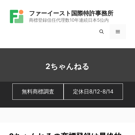
コ
ファーイースト国際特許事務所
ン
商標登録信任代理数10年連続日本5位内
テ
メ
ン
ツ
ニ
へ
ュ
ス
2ちゃんねる
キ
ー
ッ
無料商標調査
定休日8/12-8/14
プ