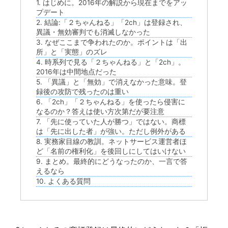
1. はじめに。2016年の解説から現在までをアッ
プデート
2. 結論:「２ちゃんねる」「2ch」は登録され、
異議・無効審判でも消滅しなかった
3. なぜここまで争われたのか。ポイントは「出
所」と「実態」のズレ
4. 時系列で見る「２ちゃんねる」と「2ch」。
2016年は中間地点だった
5. 「異議」と「無効」で消えなかった意味。登
録後の攻防で残ったのは重い
6. 「2ch」「２ちゃんねる」を使ったら侵害に
なるのか？答えは使い方次第だが要注意
7. 「先に使っていた人が勝つ」ではない。商標
は「先に出した者」が強い。ただし例外がある
8. 実務家目線の教訓。ネットサービス運営者ほ
ど「名前の権利化」を後回しにしてはいけない
9. まとめ。最終的にどうなったのか、一言で答
えるなら
10. よくある質問