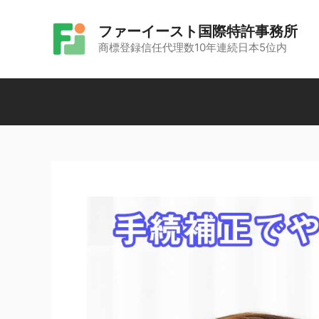
コ
ファーイースト国際特許事務所
ン
商標登録信任代理数10年連続日本5位内
テ
ン
ツ
へ
ス
キ
ッ
プ