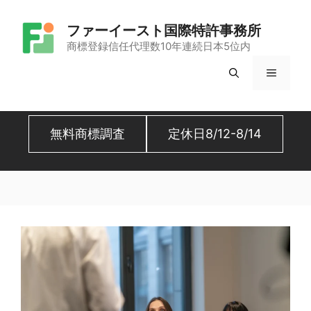
コ
ファーイースト国際特許事務所
ン
商標登録信任代理数10年連続日本5位内
テ
メ
ン
ツ
ニ
へ
無料商標調査
定休日8/12-8/14
ュ
ス
キ
ー
ッ
プ