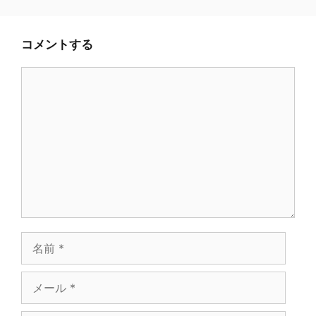
コメントする
コ
メ
ン
ト
名
前
メ
ー