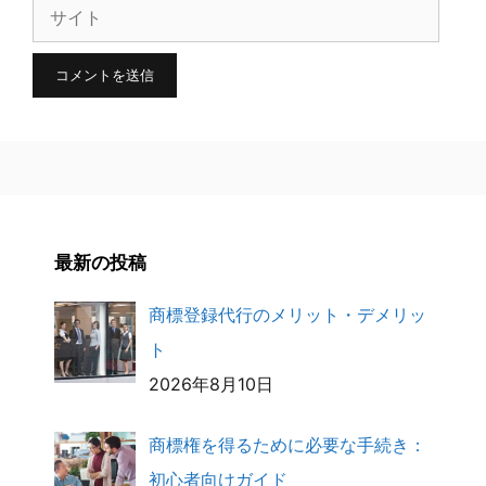
サ
ル
イ
ト
最新の投稿
商標登録代行のメリット・デメリッ
ト
2026年8月10日
商標権を得るために必要な手続き：
初心者向けガイド