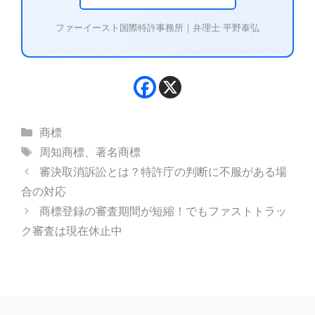
ファーイースト国際特許事務所｜弁理士 平野泰弘
カ
商標
テ
タ
周知商標
、
著名商標
ゴ
グ
審決取消訴訟とは？特許庁の判断に不服がある場
リ
合の対応
ー
商標登録の審査期間が短縮！でもファストトラッ
ク審査は現在休止中