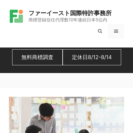
コ
ファーイースト国際特許事務所
ン
商標登録信任代理数10年連続日本5位内
テ
メ
ン
ツ
ニ
へ
無料商標調査
定休日8/12-8/14
ュ
ス
キ
ー
ッ
プ