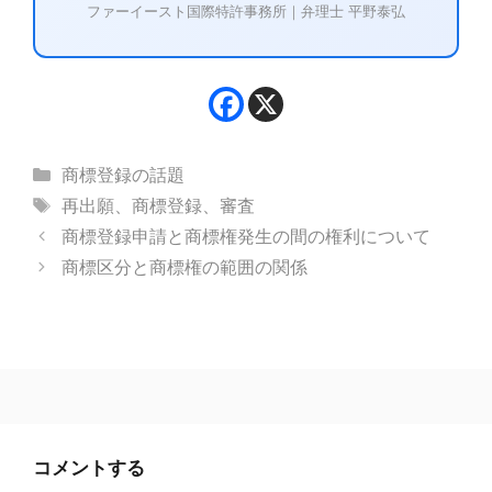
ファーイースト国際特許事務所｜弁理士 平野泰弘
カ
商標登録の話題
テ
タ
再出願
、
商標登録
、
審査
ゴ
グ
商標登録申請と商標権発生の間の権利について
リ
商標区分と商標権の範囲の関係
ー
コメントする