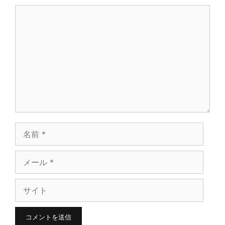
コ
メ
ン
ト
名
前
メ
ー
サ
ル
イ
ト