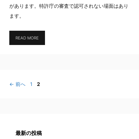
があります。特許庁の審査で認可されない場面はあり
ます。
READ MORE
ペ
ペ
←
前へ
1
2
ー
ー
ジ
ジ
最新の投稿