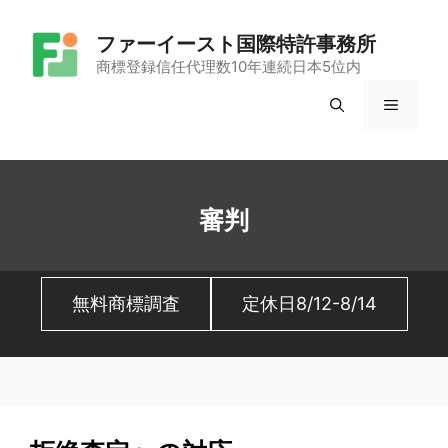
コ
ファーイースト国際特許事務所
ン
商標登録信任代理数10年連続日本5位内
テ
メ
ン
ツ
ニ
へ
ュ
ス
審判
キ
ー
ッ
無料商標調査
定休日8/12-8/14
プ