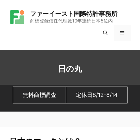
コ
ファーイースト国際特許事務所
ン
商標登録信任代理数10年連続日本5位内
テ
メ
ン
ツ
ニ
へ
ュ
ス
日の丸
キ
ー
ッ
無料商標調査
定休日8/12-8/14
プ