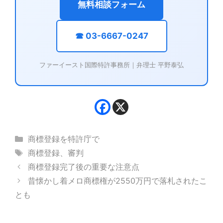
無料相談フォーム
☎ 03-6667-0247
ファーイースト国際特許事務所｜弁理士 平野泰弘
カ
商標登録を特許庁で
テ
タ
商標登録
、
審判
ゴ
グ
商標登録完了後の重要な注意点
リ
昔懐かし着メロ商標権が2550万円で落札されたこ
ー
とも