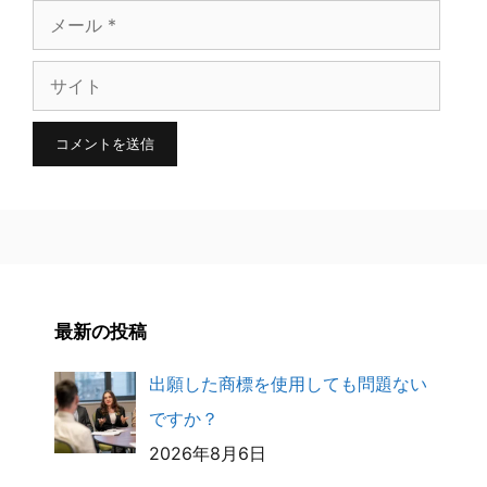
メ
ー
サ
ル
イ
ト
最新の投稿
出願した商標を使用しても問題ない
ですか？
2026年8月6日