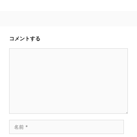
コメントする
コ
メ
ン
ト
名
前