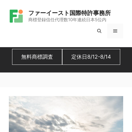
コ
ファーイースト国際特許事務所
ン
商標登録信任代理数10年連続日本5位内
テ
メ
ン
ツ
ニ
へ
無料商標調査
定休日8/12-8/14
ュ
ス
キ
ー
ッ
プ