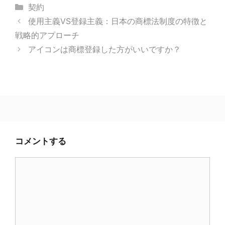
カ
契約
テ
使用主義VS登録主義：日本の商標法制度の特徴と
ゴ
戦略的アプローチ
リ
アイコンは商標登録した方がいいですか？
ー
コメントする
コ
メ
ン
ト