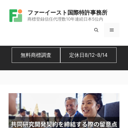
コ
ファーイースト国際特許事務所
ン
商標登録信任代理数10年連続日本5位内
テ
メ
ン
ツ
ニ
へ
無料商標調査
定休日8/12-8/14
ュ
ス
キ
ー
ッ
プ