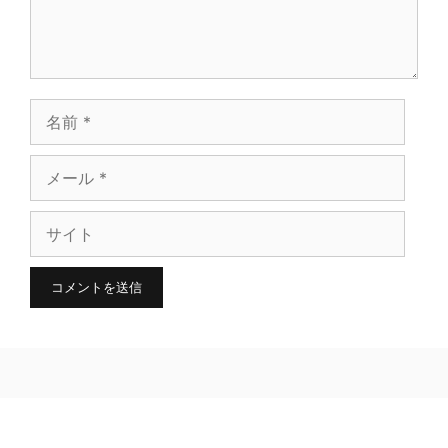
名
前
メ
ー
サ
ル
イ
ト