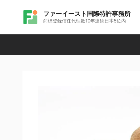
コ
ファーイースト国際特許事務所
ン
商標登録信任代理数10年連続日本5位内
テ
ン
ツ
へ
ス
キ
ッ
プ