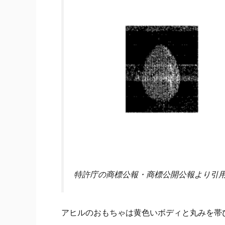
特許庁の商標公報・商標公開公報より引
アヒルのおもちゃは黄色いボディと丸みを帯