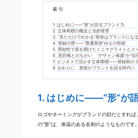
索 引
1. はじめに——“形”が語るブランド力
2. 立体商標の概念と法的背景
3. “見ただけでわかる”形状はブランドにな
4. 登録の壁——“普通形状”ゆえの拒絶
5. 周知性で扉を開けたミニマグライトとス
6. 意匠権とのちがい “デザイン保護”か“信
7. ビジネスで活かす立体商標——登録前の
8. おわりに 形状がブランドを語る時代へ
1. はじめに——“形”
ロゴやネーミングがブランドの顔だとすれば
の“形”は、体温のある名刺のようなものです