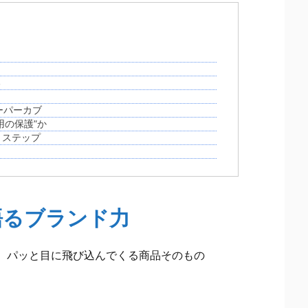
る
ーパーカブ
用の保護”か
３ステップ
が語るブランド力
、パッと目に飛び込んでくる商品そのもの
。