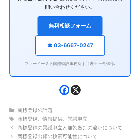
問い合わせください。
無料相談フォーム
☎ 03-6667-0247
ファーイースト国際特許事務所｜弁理士 平野泰弘
カ
商標登録の話題
テ
タ
商標登録
、
情報提供
、
異議申立
ゴ
グ
商標登録の異議申立と無効審判の違いについて
リ
商標登録出願の検索可能性について
ー