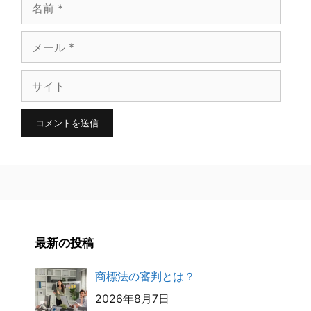
名
前
メ
ー
サ
ル
イ
ト
最新の投稿
商標法の審判とは？
2026年8月7日