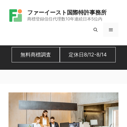
コ
ファーイースト国際特許事務所
ン
商標登録信任代理数10年連続日本5位内
テ
メ
ン
ツ
ニ
へ
無料商標調査
定休日8/12-8/14
ュ
ス
キ
ー
ッ
プ