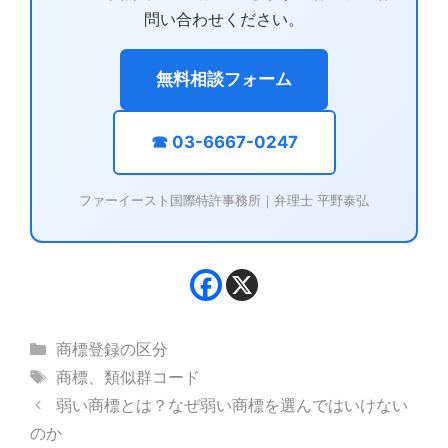
問い合わせください。
無料相談フォーム
☎ 03-6667-0247
ファーイースト国際特許事務所｜弁理士 平野泰弘
カ
商標登録の区分
テ
タ
商標
、
類似群コード
ゴ
グ
弱い商標とは？なぜ弱い商標を選んではいけない
リ
のか
ー