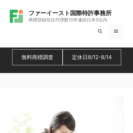
コ
ファーイースト国際特許事務所
ン
商標登録信任代理数10年連続日本5位内
テ
メ
ン
ツ
ニ
へ
無料商標調査
定休日8/12-8/14
ュ
ス
キ
ー
ッ
プ