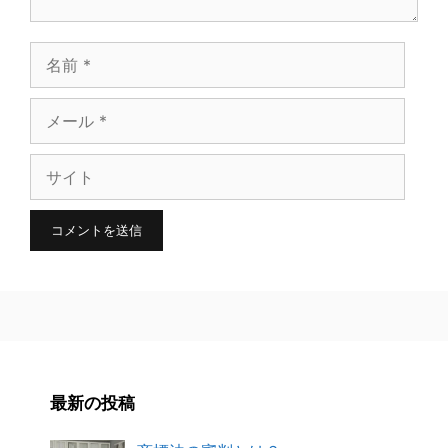
名
前
メ
ー
サ
ル
イ
ト
最新の投稿