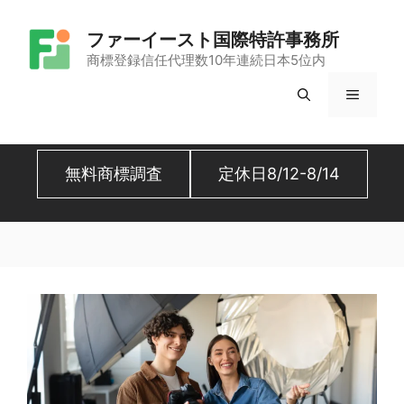
コ
ファーイースト国際特許事務所
ン
商標登録信任代理数10年連続日本5位内
テ
メ
ン
ツ
ニ
へ
無料商標調査
定休日8/12-8/14
ュ
ス
キ
ー
ッ
プ