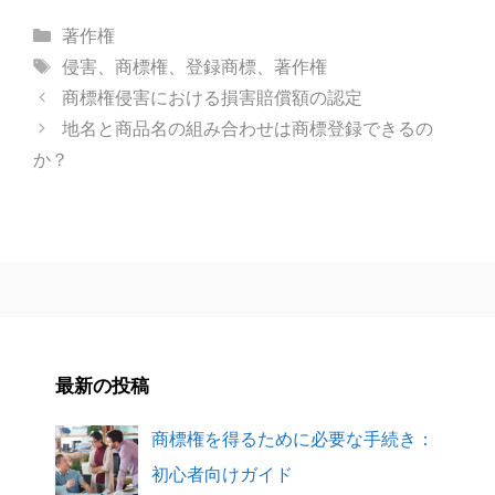
カ
著作権
テ
タ
侵害
、
商標権
、
登録商標
、
著作権
ゴ
グ
商標権侵害における損害賠償額の認定
リ
地名と商品名の組み合わせは商標登録できるの
ー
か？
最新の投稿
商標権を得るために必要な手続き：
初心者向けガイド