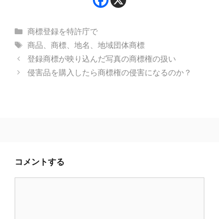
カ
商標登録を特許庁で
テ
タ
商品
、
商標
、
地名
、
地域団体商標
ゴ
グ
登録商標が映り込んだ写真の商標権の扱い
リ
侵害品を購入したら商標権の侵害になるのか？
ー
コメントする
コ
メ
ン