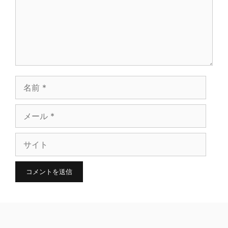
ト
名
前
メ
ー
サ
ル
イ
ト