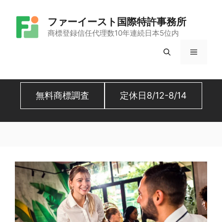
コ
ファーイースト国際特許事務所
ン
商標登録信任代理数10年連続日本5位内
テ
メ
ン
ツ
ニ
へ
無料商標調査
定休日8/12-8/14
ュ
ス
キ
ー
ッ
プ