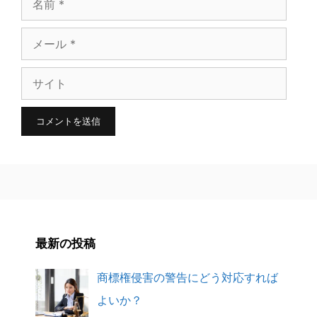
前
メ
ー
サ
ル
イ
ト
最新の投稿
商標権侵害の警告にどう対応すれば
よいか？