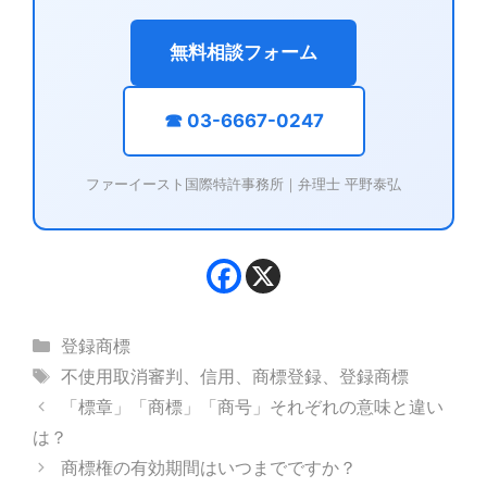
無料相談フォーム
☎ 03-6667-0247
ファーイースト国際特許事務所｜弁理士 平野泰弘
カ
登録商標
テ
タ
不使用取消審判
、
信用
、
商標登録
、
登録商標
ゴ
グ
「標章」「商標」「商号」それぞれの意味と違い
リ
は？
ー
商標権の有効期間はいつまでですか？