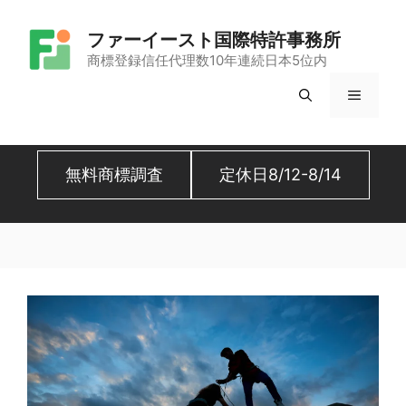
コ
ファーイースト国際特許事務所
ン
商標登録信任代理数10年連続日本5位内
テ
メ
ン
ツ
ニ
へ
無料商標調査
定休日8/12-8/14
ュ
ス
キ
ー
ッ
プ