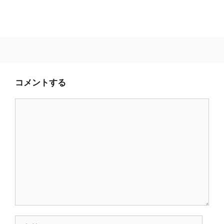
コメントする
コ
メ
ン
ト
名