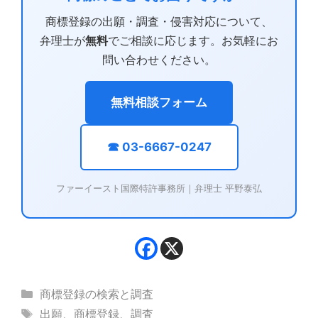
商標登録の出願・調査・侵害対応について、
弁理士が
無料
でご相談に応じます。お気軽にお
問い合わせください。
無料相談フォーム
☎ 03-6667-0247
ファーイースト国際特許事務所｜弁理士 平野泰弘
カ
商標登録の検索と調査
テ
タ
出願
、
商標登録
、
調査