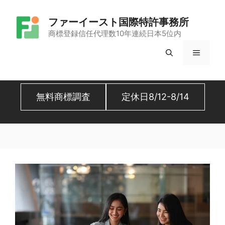
コ
ファーイースト国際特許事務所
ン
商標登録信任代理数10年連続日本5位内
テ
メ
ン
ツ
ニ
へ
無料商標調査
定休日8/12-8/14
ュ
ス
キ
ー
ッ
プ