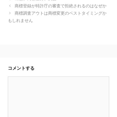
ゴ
グ
商標登録が特許庁の審査で拒絶されるのはなぜか
リ
商標調査アウトは商標変更のベストタイミングか
ー
もしれません
コメントする
コ
メ
ン
ト