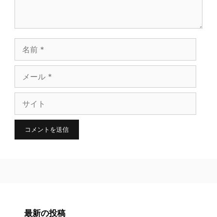
名
前
メ
ー
サ
ル
イ
ト
最新の投稿