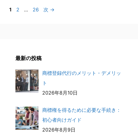
ペ
ペ
ペ
1
2
…
26
次
→
ー
ー
ー
ジ
ジ
ジ
最新の投稿
商標登録代行のメリット・デメリッ
ト
2026年8月10日
商標権を得るために必要な手続き：
初心者向けガイド
2026年8月9日