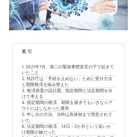
索 引
1. 2021年1月、第二の緊急事態宣言の下で起きて
いたこと
2. 特許庁は「手続を止めない」ために受付方法
と期限救済を組み替えた
3. 救済措置の設計図、指定期間と法定期間を分
けて考える
4. 指定期間の救済、期限を過ぎてもいきなりア
ウトにはしなかった運用
5. 申し出の方法、当時は具体例まで用意されて
いた
6. 法定期間の救済、14日・2か月という追いか
け期限が鍵だった