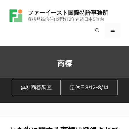
コ
ファーイースト国際特許事務所
ン
商標登録信任代理数10年連続日本5位内
テ
メ
ン
ツ
ニ
へ
ュ
ス
商標
キ
ー
ッ
無料商標調査
定休日8/12-8/14
プ