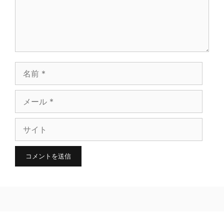
ト
名
前
メ
ー
サ
ル
イ
ト