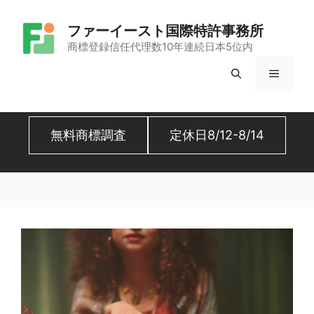
コ
ファーイースト国際特許事務所
ン
商標登録信任代理数10年連続日本5位内
テ
メ
ン
ツ
ニ
へ
無料商標調査
定休日8/12-8/14
ュ
ス
キ
ー
ッ
プ