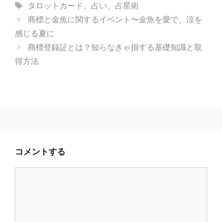
テ
タ
タロットカード
、
占い
、
占星術
ゴ
グ
商標と金魚に関するイベント〜金魚を愛で、涼を
リ
感じる夏に
ー
商標登録証とは？知らなきゃ損する基礎知識と取
得方法
コメントする
コ
メ
ン