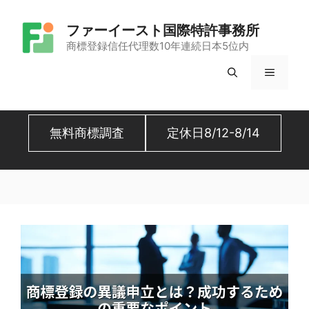
コ
ファーイースト国際特許事務所
ン
商標登録信任代理数10年連続日本5位内
テ
メ
ン
ツ
ニ
へ
無料商標調査
定休日8/12-8/14
ュ
ス
キ
ー
ッ
プ