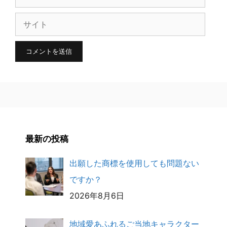
ー
サ
ル
イ
ト
最新の投稿
出願した商標を使用しても問題ない
ですか？
2026年8月6日
地域愛あふれるご当地キャラクター