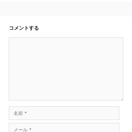
コメントする
コ
メ
ン
ト
名
前
メ