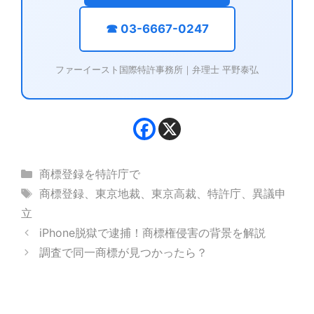
☎ 03-6667-0247
ファーイースト国際特許事務所｜弁理士 平野泰弘
カ
商標登録を特許庁で
テ
タ
商標登録
、
東京地裁
、
東京高裁
、
特許庁
、
異議申
ゴ
グ
立
リ
iPhone脱獄で逮捕！商標権侵害の背景を解説
ー
調査で同一商標が見つかったら？