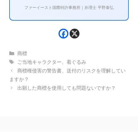
ファーイースト国際特許事務所｜弁理士 平野泰弘
カ
商標
テ
タ
ご当地キャラクター
、
着ぐるみ
ゴ
グ
商標権侵害の警告書、送付のリスクを理解してい
リ
ますか？
ー
出願した商標を使用しても問題ないですか？