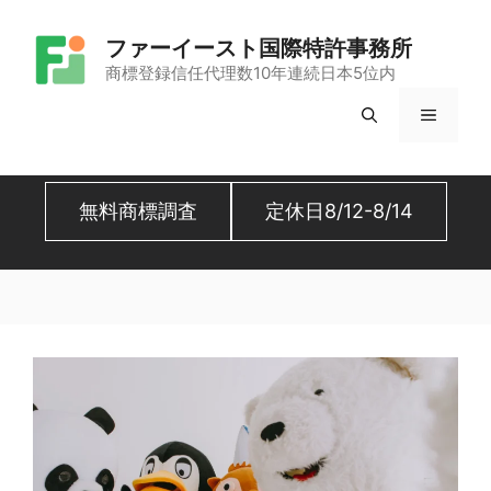
コ
ファーイースト国際特許事務所
ン
商標登録信任代理数10年連続日本5位内
テ
メ
ン
ツ
ニ
へ
無料商標調査
定休日8/12-8/14
ュ
ス
キ
ー
ッ
プ