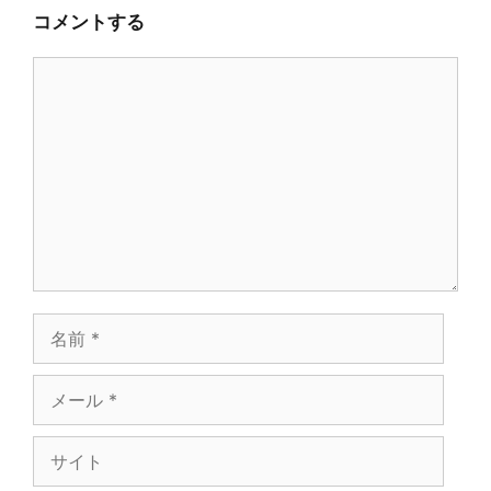
コメントする
コ
メ
ン
ト
名
前
メ
ー
サ
ル
イ