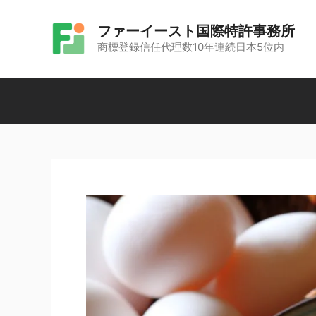
コ
ファーイースト国際特許事務所
ン
商標登録信任代理数10年連続日本5位内
テ
ン
ツ
へ
ス
キ
ッ
プ