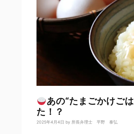
あの“たまごかけご
た！？
2025年4月4日
by
所長弁理士 平野 泰弘