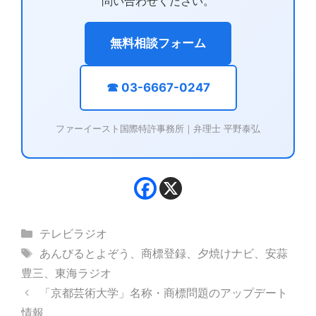
問い合わせください。
無料相談フォーム
☎ 03-6667-0247
ファーイースト国際特許事務所｜弁理士 平野泰弘
カ
テレビラジオ
テ
タ
あんびるとよぞう
、
商標登録
、
夕焼けナビ
、
安蒜
ゴ
グ
豊三
、
東海ラジオ
リ
「京都芸術大学」名称・商標問題のアップデート
ー
情報