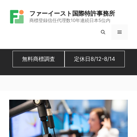
コ
ファーイースト国際特許事務所
ン
商標登録信任代理数10年連続日本5位内
テ
メ
ン
ツ
ニ
へ
無料商標調査
定休日8/12-8/14
ュ
ス
キ
ー
ッ
プ