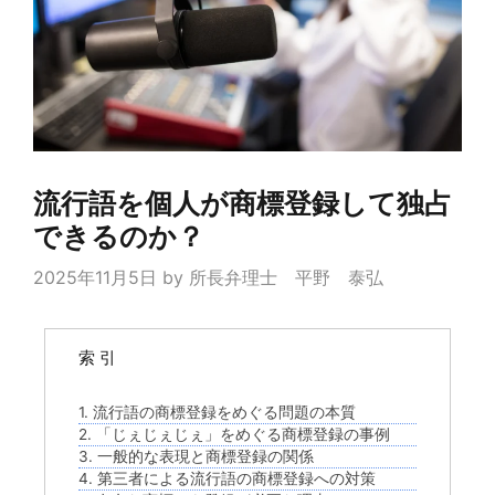
流行語を個人が商標登録して独占
できるのか？
2025年11月5日
by
所長弁理士 平野 泰弘
索 引
1. 流行語の商標登録をめぐる問題の本質
2. 「じぇじぇじぇ」をめぐる商標登録の事例
3. 一般的な表現と商標登録の関係
4. 第三者による流行語の商標登録への対策