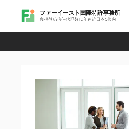
コ
ファーイースト国際特許事務所
ン
商標登録信任代理数10年連続日本5位内
テ
ン
ツ
へ
ス
キ
ッ
プ