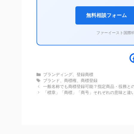
無料相談フォーム
ファーイースト国際
カ
ブランディング
、
登録商標
テ
タ
ブランド
、
商標権
、
商標登録
ゴ
グ
一般名称でも商標登録可能？指定商品・役務と
リ
「標章」「商標」「商号」それぞれの意味と違
ー