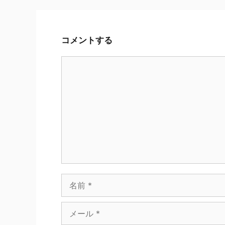
コメントする
コ
メ
ン
ト
名
前
メ