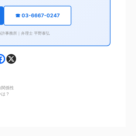
☎ 03-6667-0247
特許事務所｜弁理士 平野泰弘
の関係性
いは？