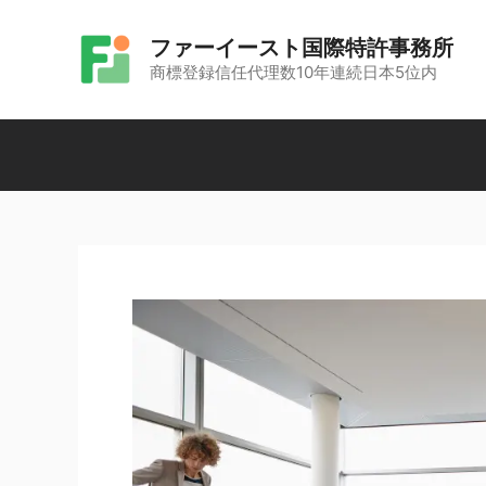
コ
ファーイースト国際特許事務所
ン
商標登録信任代理数10年連続日本5位内
テ
ン
ツ
へ
ス
キ
ッ
プ