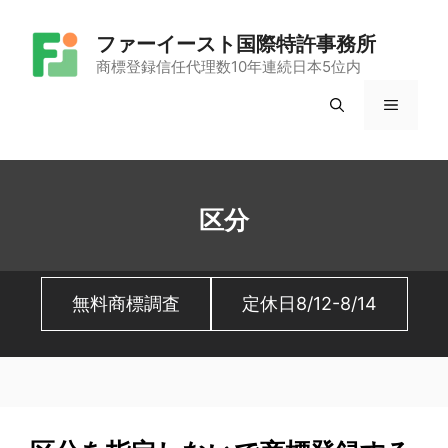
コ
ファーイースト国際特許事務所
ン
商標登録信任代理数10年連続日本5位内
テ
メ
ン
ツ
ニ
へ
ュ
ス
区分
キ
ー
ッ
無料商標調査
定休日8/12-8/14
プ