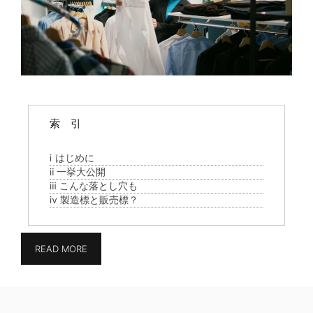
索 引
ⅰ はじめに
ⅱ 一挙大公開
ⅲ こんな落とし穴も
ⅳ 製造標と販売標？
READ MORE