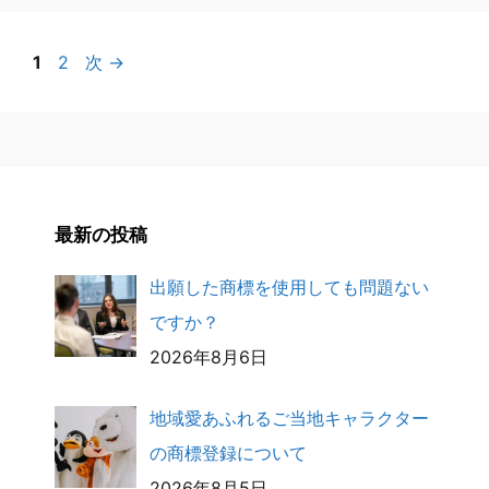
ペ
ペ
1
2
次
→
ー
ー
ジ
ジ
最新の投稿
出願した商標を使用しても問題ない
ですか？
2026年8月6日
地域愛あふれるご当地キャラクター
の商標登録について
2026年8月5日