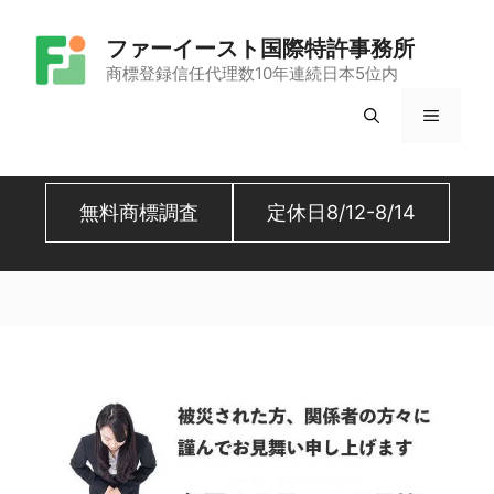
コ
ファーイースト国際特許事務所
ン
商標登録信任代理数10年連続日本5位内
テ
メ
ン
ツ
ニ
へ
無料商標調査
定休日8/12-8/14
ュ
ス
キ
ー
ッ
プ