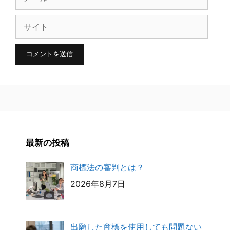
ー
サ
ル
イ
ト
最新の投稿
商標法の審判とは？
2026年8月7日
出願した商標を使用しても問題ない