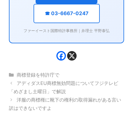
☎ 03-6667-0247
ファーイースト国際特許事務所｜弁理士 平野泰弘
カ
商標登録を特許庁で
テ
アディダスEU商標無効問題についてフジテレビ
ゴ
「めざまし土曜日」で解説
リ
洋服の商標権に靴下の権利の取得漏れがある言い
ー
訳はできないですよ