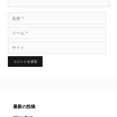
名
前
メ
ー
サ
ル
イ
ト
最新の投稿