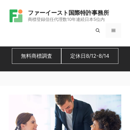
コ
ファーイースト国際特許事務所
ン
商標登録信任代理数10年連続日本5位内
テ
メ
ン
ツ
ニ
へ
無料商標調査
定休日8/12-8/14
ュ
ス
キ
ー
ッ
プ