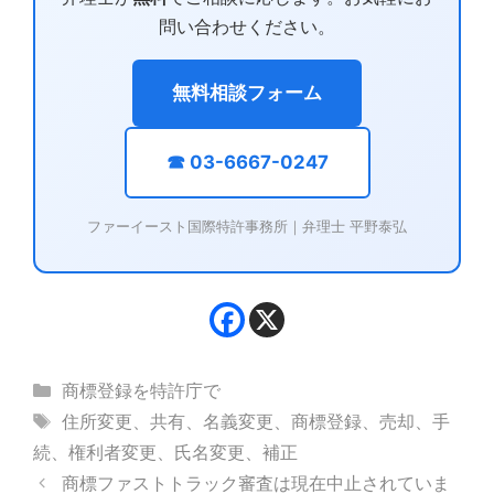
問い合わせください。
無料相談フォーム
☎ 03-6667-0247
ファーイースト国際特許事務所｜弁理士 平野泰弘
カ
商標登録を特許庁で
テ
タ
住所変更
、
共有
、
名義変更
、
商標登録
、
売却
、
手
ゴ
グ
続
、
権利者変更
、
氏名変更
、
補正
リ
商標ファストトラック審査は現在中止されていま
ー