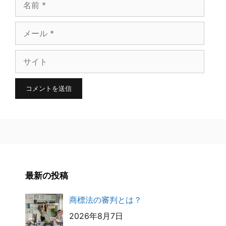
名
前
メ
ー
サ
ル
イ
ト
最新の投稿
商標法の審判とは？
2026年8月7日