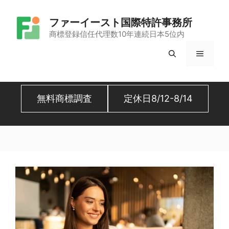
コ
ファーイースト国際特許事務所
ン
商標登録信任代理数10年連続日本5位内
テ
メ
ン
ツ
ニ
へ
無料商標調査
定休日8/12-8/14
ュ
ス
キ
ー
ッ
プ