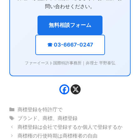
問い合わせください。
無料相談フォーム
☎ 03-6667-0247
ファーイースト国際特許事務所｜弁理士 平野泰弘
カ
商標登録を特許庁で
テ
タ
ブランド
、
商標
、
商標登録
ゴ
グ
商標登録は会社で登録するか個人で登録するか
リ
商標権の行使時期は商標権者の自由
ー