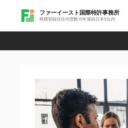
コ
ファーイースト国際特許事務所
ン
商標登録信任代理数10年連続日本5位内
テ
ン
ツ
へ
ス
キ
ッ
プ