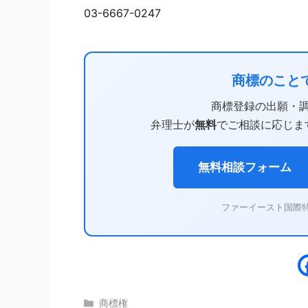
03-6667-0247
商標のこと
商標登録の出願・
弁理士が
無料
でご相談に応じま
無料相談フォーム
ファーイースト国際
カ
商標権