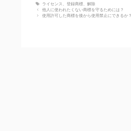
テ
タ
ライセンス
、
登録商標
、
解除
ゴ
グ
他人に使われたくない商標を守るためには？
リ
使用許可した商標を後から使用禁止にできるか
ー