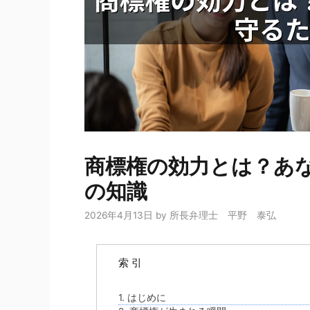
商標権の効力とは？あ
の知識
2026年4月13日
by
所長弁理士 平野 泰弘
索 引
1. はじめに