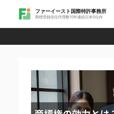
コ
ファーイースト国際特許事務所
ン
商標登録信任代理数10年連続日本5位内
テ
ン
ツ
へ
ス
キ
ッ
プ