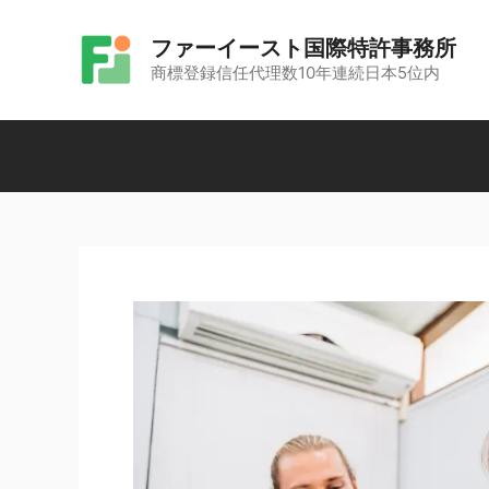
コ
ファーイースト国際特許事務所
ン
商標登録信任代理数10年連続日本5位内
テ
ン
ツ
へ
ス
キ
ッ
プ