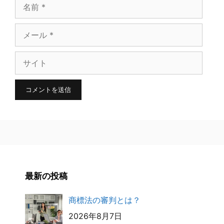
名
前
メ
ー
サ
ル
イ
ト
最新の投稿
商標法の審判とは？
2026年8月7日