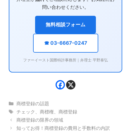
問い合わせください。
無料相談フォーム
☎ 03-6667-0247
ファーイースト国際特許事務所｜弁理士 平野泰弘
カ
商標登録の話題
テ
タ
チェック
、
商標権
、
商標登録
ゴ
グ
商標登録の限界の領域
リ
知ってお得！商標登録の費用と手数料の内訳
ー