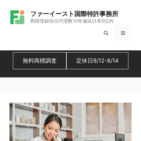
コ
ファーイースト国際特許事務所
ン
商標登録信任代理数10年連続日本5位内
テ
メ
ン
ツ
ニ
へ
無料商標調査
定休日8/12-8/14
ュ
ス
キ
ー
ッ
プ