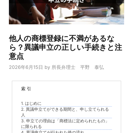
他人の商標登録に不満があるな
ら？異議申立の正しい手続きと注
意点
2026年6月15日
by
所長弁理士 平野 泰弘
索 引
1. はじめに
2. 異議申立てができる期間と、申し立てられる
人
3. 申立ての理由は「商標法に定められたもの」
に限られる
4. 異議申立てが行われた後の流れ