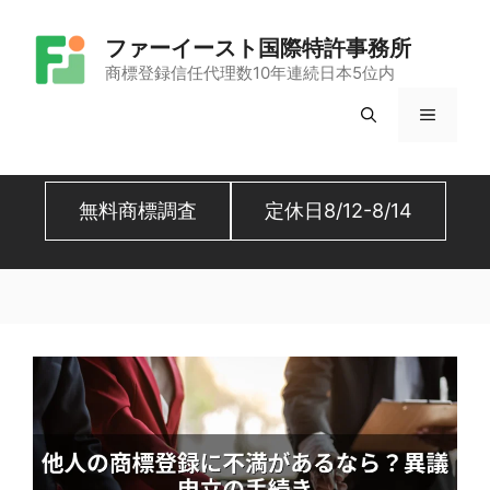
コ
ファーイースト国際特許事務所
ン
商標登録信任代理数10年連続日本5位内
テ
メ
ン
ツ
ニ
へ
無料商標調査
定休日8/12-8/14
ュ
ス
キ
ー
ッ
プ