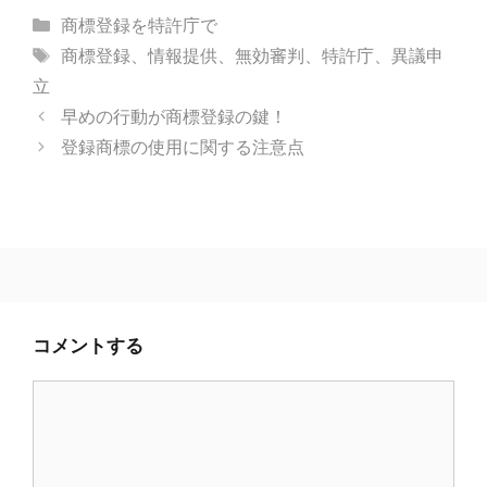
カ
商標登録を特許庁で
テ
タ
商標登録
、
情報提供
、
無効審判
、
特許庁
、
異議申
ゴ
グ
立
リ
早めの行動が商標登録の鍵！
ー
登録商標の使用に関する注意点
コメントする
コ
メ
ン