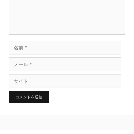
ト
名
前
メ
ー
サ
ル
イ
ト