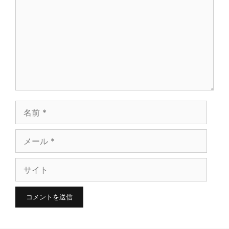
メ
ン
ト
名
前
メ
ー
サ
ル
イ
ト