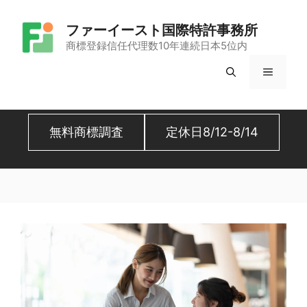
コ
ファーイースト国際特許事務所
ン
商標登録信任代理数10年連続日本5位内
テ
メ
ン
ツ
ニ
へ
無料商標調査
定休日8/12-8/14
ュ
ス
キ
ー
ッ
プ