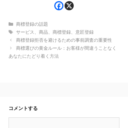
カ
商標登録の話題
テ
タ
サービス
、
商品
、
商標登録
、
意匠登録
ゴ
グ
商標登録拒否を避けるための事前調査の重要性
リ
商標選びの黄金ルール：お客様が間違うことなく
ー
あなたにたどり着く方法
コメントする
コ