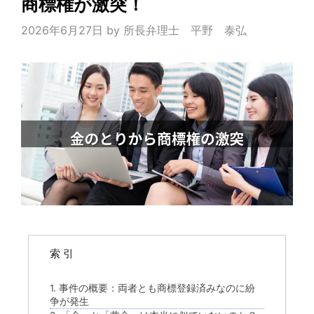
商標権が激突！
2026年6月27日
by
所長弁理士 平野 泰弘
索 引
1. 事件の概要：両者とも商標登録済みなのに紛
争が発生