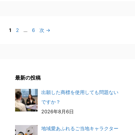
ペ
ペ
ペ
1
2
…
6
次
→
ー
ー
ー
ジ
ジ
ジ
最新の投稿
出願した商標を使用しても問題ない
ですか？
2026年8月6日
地域愛あふれるご当地キャラクター