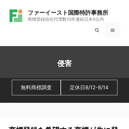
コ
ファーイースト国際特許事務所
ン
商標登録信任代理数10年連続日本5位内
テ
メ
ン
ツ
ニ
へ
ュ
ス
侵害
キ
ー
ッ
無料商標調査
定休日8/12-8/14
プ