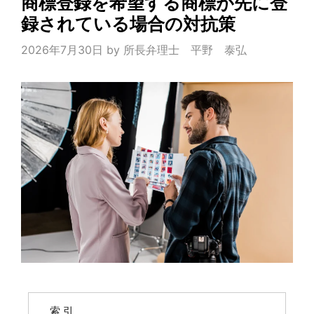
商標登録を希望する商標が先に登
録されている場合の対抗策
2026年7月30日
by
所長弁理士 平野 泰弘
索 引